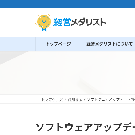
コ
ナ
ン
ビ
テ
ゲ
ン
ー
ツ
シ
へ
ョ
トップページ
経営メダリストについて
ス
ン
キ
に
ッ
移
プ
動
トップページ
お知らせ
ソフトウェアアップデート情報[20
ソフトウェアアップデート情