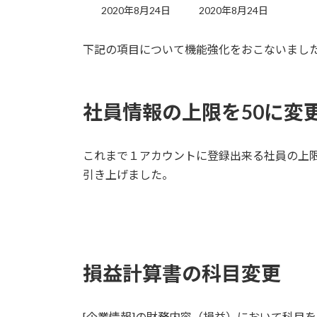
最
2020年8月24日
2020年8月24日
終
更
下記の項目について機能強化をおこないまし
新
日
時
:
社員情報の上限を50に変
これまで１アカウントに登録出来る社員の上限
引き上げました。
損益計算書の科目変更
[企業情報]の財務内容（損益）において科目