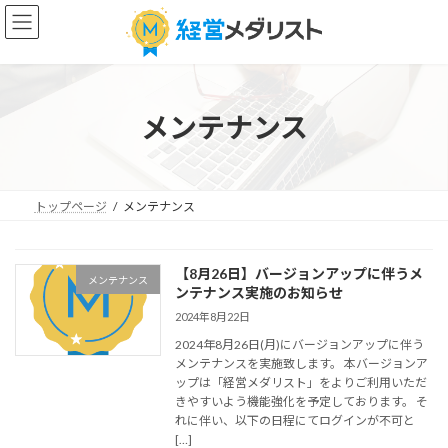
コ
ナ
ン
ビ
テ
ゲ
ン
ー
ツ
シ
へ
ョ
メンテナンス
ス
ン
キ
に
ッ
移
プ
動
トップページ
メンテナンス
【8月26日】バージョンアップに伴うメ
メンテナンス
ンテナンス実施のお知らせ
2024年8月22日
2024年8月26日(月)にバージョンアップに伴う
メンテナンスを実施致します。 本バージョンア
ップは「経営メダリスト」をよりご利用いただ
きやすいよう機能強化を予定しております。 そ
れに伴い、以下の日程にてログインが不可と
[…]