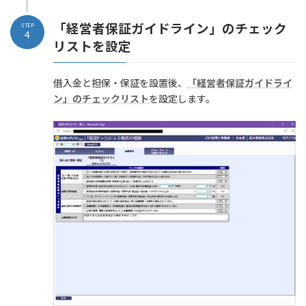
「経営者保証ガイドライン」のチェック
STEP
4
リストを設定
借入金と担保・保証を設置後、
「経営者保証ガイドライ
ン」のチェックリスト
を設定します。