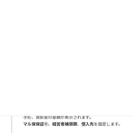
金融取引の登録手順
企業情報に借入先と財務内容を設定
STEP
1
企業情報
の
企業の全体像：企業概要
内にある取引金融機
関に銀行名を設定します。
企業情報
の
財務内容：資産
、
財務内容：負債資本
に当期
の財務状況を設定します。
借入金情報を設定
STEP
2
企業情報の内容から受取手形、売掛金、棚卸資産、支払
手形、買掛金の金額が表示されます。
マル保保証④
、
経営者補償額
、
借入先
を設定します。