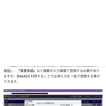
会社を削除すると、財務データなど対象会社に関する全ての
データが削除されます。
削除されたデータは復旧する事が出来ませんので十分注意し
ておこなってください。
M&A情報の登録
顧客の事業承継およびM&A（買収・売却）の意思などの情報は、
各顧客にログインし
「
企業情報：企業概要
」
、
「
企業情報：財務
内容
」
、
「
「経営ドック」による現状の理解：ビジョン
」
、
「
「経営ドック」による現状の理解：金融取引：借入金と担保・
保証
」
、
「
事業承継
」
など複数の入力画面で登録する必要があり
ますが、
[M&A]
を利用することで必須入力を一括で登録する事が
できます。