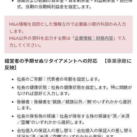
当期および前期の資本金・資本剰余金・利益剰余金・自己株
式、当期の当期純利益金を設定します。
M&A情報を目的とした情報なので必要最小限の科目のみ入力
します。
M&A以外の資料を出力する際は「
企業情報：財務内容
」で入
力してください。
経営者の予期せぬリタイアメントへの対応 【
事業承継
に
反映
】
社長のご年齢：代表者の年齢を設定します。
社長の健康状態：社長の健康状態を設定します。特に問題が
なければ良好と入力します。
後継者：後継者を”親族／親族以外／無”のいずれかから選択
します。
社長の保有株の移譲：社長が保有する株の移譲を”済／未済
／空欄”のいずれかから選択します。
会社借入の保証人の差し替え：会社借入の保証人の差し替え
状況を”済／未済／空欄”のいずれかから選択します。